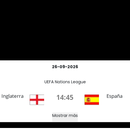
26-09-2026
UEFA Nations League
Inglaterra
14:45
España
Mostrar más