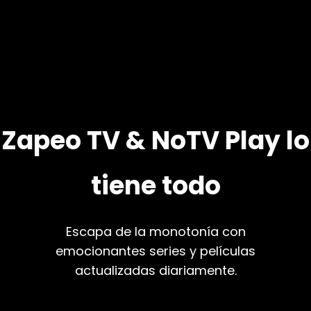
Zapeo TV & NoTV Play lo
tiene todo
Escapa de la monotonía con
emocionantes series y películas
actualizadas diariamente.