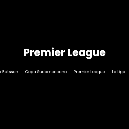
Premier League
 Betsson
Copa Sudamericana
Premier League
La Liga