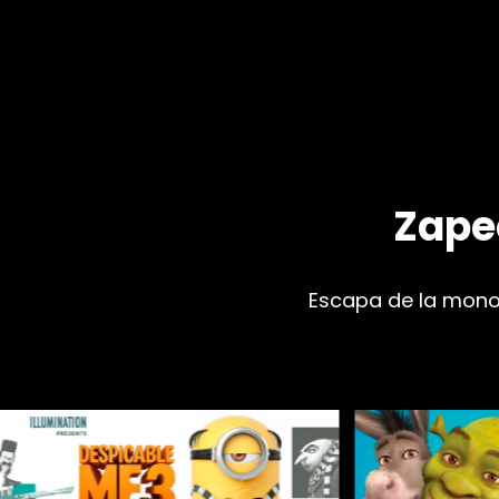
Zapeo
Escapa de la monot