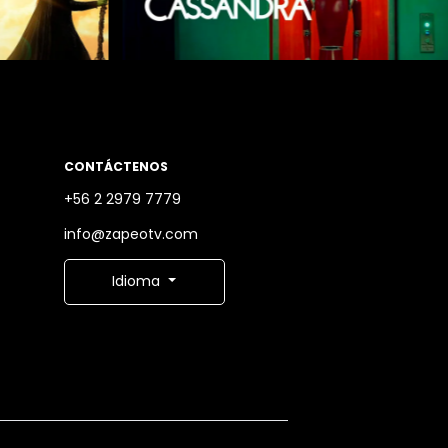
CONTÁCTENOS
+56 2 2979 7779
info@zapeotv.com
Idioma