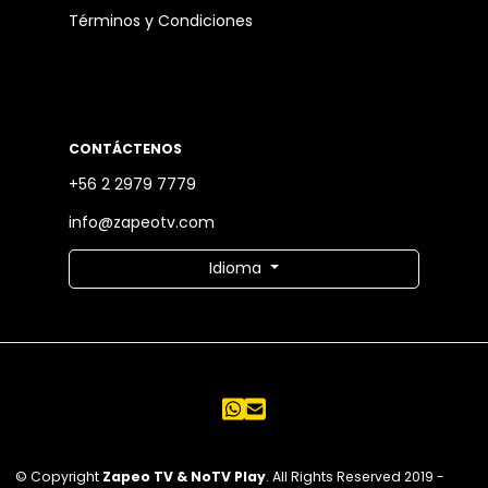
Términos y Condiciones
CONTÁCTENOS
+56 2 2979 7779
info@zapeotv.com
Idioma
© Copyright
Zapeo TV & NoTV Play
. All Rights Reserved 2019 -