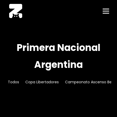
Primera Nacional
Argentina
Todos
Copa Libertadores
Campeonato Ascenso Bets