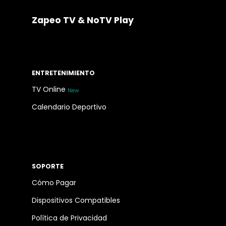
Zapeo TV & NoTV Play
ENTRETENIMIENTO
TV Online
New
Calendario Deportivo
SOPORTE
Cómo Pagar
Dispositivos Compatibles
Política de Privacidad