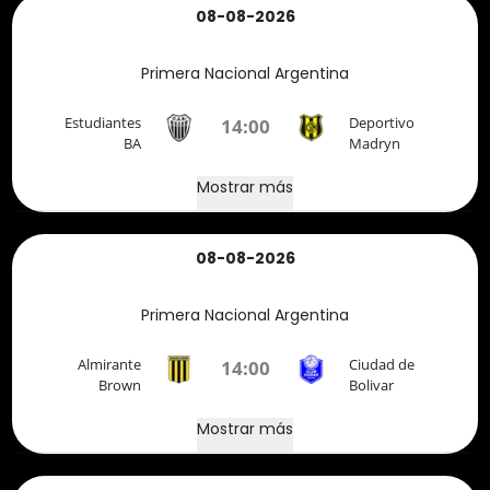
08-08-2026
Primera Nacional Argentina
Estudiantes
Deportivo
14:00
BA
Madryn
Mostrar más
08-08-2026
Primera Nacional Argentina
Almirante
Ciudad de
14:00
Brown
Bolivar
Mostrar más